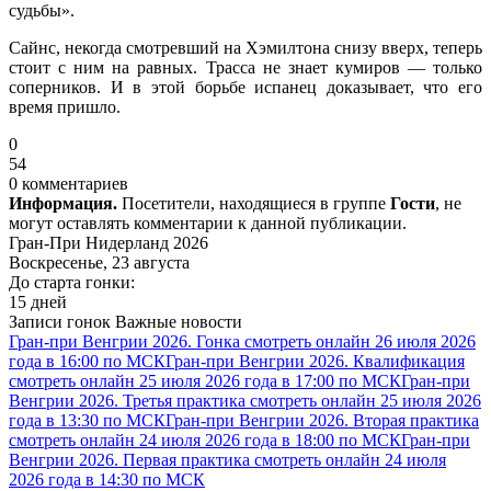
судьбы».
Сайнс, некогда смотревший на Хэмилтона снизу вверх, теперь
стоит с ним на равных. Трасса не знает кумиров — только
соперников. И в этой борьбе испанец доказывает, что его
время пришло.
0
54
0 комментариев
Информация.
Посетители, находящиеся в группе
Гости
, не
могут оставлять комментарии к данной публикации.
Гран-При Нидерланд 2026
Воскресенье, 23 августа
До старта гонки:
15 дней
Записи гонок
Важные новости
Гран-при Венгрии 2026. Гонка смотреть онлайн 26 июля 2026
года в 16:00 по МСК
Гран-при Венгрии 2026. Квалификация
смотреть онлайн 25 июля 2026 года в 17:00 по МСК
Гран-при
Венгрии 2026. Третья практика смотреть онлайн 25 июля 2026
года в 13:30 по МСК
Гран-при Венгрии 2026. Вторая практика
смотреть онлайн 24 июля 2026 года в 18:00 по МСК
Гран-при
Венгрии 2026. Первая практика смотреть онлайн 24 июля
2026 года в 14:30 по МСК