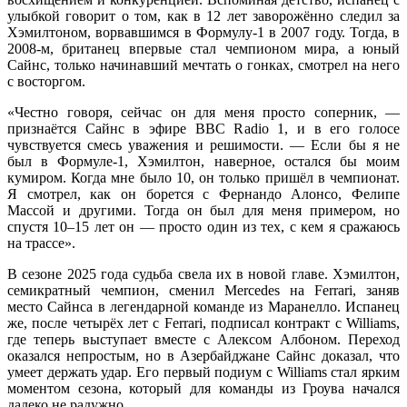
улыбкой говорит о том, как в 12 лет заворожённо следил за
Хэмилтоном, ворвавшимся в Формулу-1 в 2007 году. Тогда, в
2008-м, британец впервые стал чемпионом мира, а юный
Сайнс, только начинавший мечтать о гонках, смотрел на него
с восторгом.
«Честно говоря, сейчас он для меня просто соперник, —
признаётся Сайнс в эфире BBC Radio 1, и в его голосе
чувствуется смесь уважения и решимости. — Если бы я не
был в Формуле-1, Хэмилтон, наверное, остался бы моим
кумиром. Когда мне было 10, он только пришёл в чемпионат.
Я смотрел, как он борется с Фернандо Алонсо, Фелипе
Массой и другими. Тогда он был для меня примером, но
спустя 10–15 лет он — просто один из тех, с кем я сражаюсь
на трассе».
В сезоне 2025 года судьба свела их в новой главе. Хэмилтон,
семикратный чемпион, сменил Mercedes на Ferrari, заняв
место Сайнса в легендарной команде из Маранелло. Испанец
же, после четырёх лет с Ferrari, подписал контракт с Williams,
где теперь выступает вместе с Алексом Албоном. Переход
оказался непростым, но в Азербайджане Сайнс доказал, что
умеет держать удар. Его первый подиум с Williams стал ярким
моментом сезона, который для команды из Гроува начался
далеко не радужно.