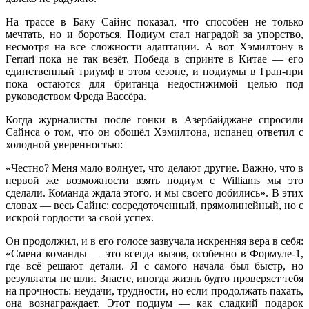
На трассе в Баку Сайнс показал, что способен не только
мечтать, но и бороться. Подиум стал наградой за упорство,
несмотря на все сложности адаптации. А вот Хэмилтону в
Ferrari пока не так везёт. Победа в спринте в Китае — его
единственный триумф в этом сезоне, и подиумы в Гран-при
пока остаются для британца недостижимой целью под
руководством Фреда Вассёра.
Когда журналисты после гонки в Азербайджане спросили
Сайнса о том, что он обошёл Хэмилтона, испанец ответил с
холодной уверенностью:
«Честно? Меня мало волнует, что делают другие. Важно, что в
первой же возможности взять подиум с Williams мы это
сделали. Команда ждала этого, и мы своего добились». В этих
словах — весь Сайнс: сосредоточенный, прямолинейный, но с
искрой гордости за свой успех.
Он продолжил, и в его голосе зазвучала искренняя вера в себя:
«Смена команды — это всегда вызов, особенно в Формуле-1,
где всё решают детали. Я с самого начала был быстр, но
результаты не шли. Знаете, иногда жизнь будто проверяет тебя
на прочность: неудачи, трудности, но если продолжать пахать,
она вознаграждает. Этот подиум — как сладкий подарок