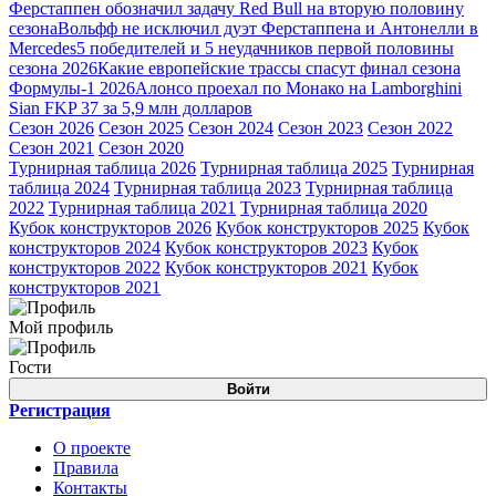
Ферстаппен обозначил задачу Red Bull на вторую половину
сезона
Вольфф не исключил дуэт Ферстаппена и Антонелли в
Mercedes
5 победителей и 5 неудачников первой половины
сезона 2026
Какие европейские трассы спасут финал сезона
Формулы-1 2026
Алонсо проехал по Монако на Lamborghini
Sian FKP 37 за 5,9 млн долларов
Сезон 2026
Сезон 2025
Сезон 2024
Сезон 2023
Сезон 2022
Сезон 2021
Сезон 2020
Турнирная таблица 2026
Турнирная таблица 2025
Турнирная
таблица 2024
Турнирная таблица 2023
Турнирная таблица
2022
Турнирная таблица 2021
Турнирная таблица 2020
Кубок конструкторов 2026
Кубок конструкторов 2025
Кубок
конструкторов 2024
Кубок конструкторов 2023
Кубок
конструкторов 2022
Кубок конструкторов 2021
Кубок
конструкторов 2021
Мой профиль
Гости
Войти
Регистрация
О проекте
Правила
Контакты