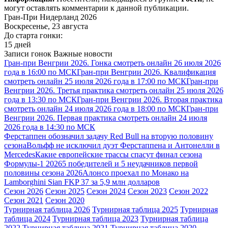
могут оставлять комментарии к данной публикации.
Гран-При Нидерланд 2026
Воскресенье, 23 августа
До старта гонки:
15 дней
Записи гонок
Важные новости
Гран-при Венгрии 2026. Гонка смотреть онлайн 26 июля 2026
года в 16:00 по МСК
Гран-при Венгрии 2026. Квалификация
смотреть онлайн 25 июля 2026 года в 17:00 по МСК
Гран-при
Венгрии 2026. Третья практика смотреть онлайн 25 июля 2026
года в 13:30 по МСК
Гран-при Венгрии 2026. Вторая практика
смотреть онлайн 24 июля 2026 года в 18:00 по МСК
Гран-при
Венгрии 2026. Первая практика смотреть онлайн 24 июля
2026 года в 14:30 по МСК
Ферстаппен обозначил задачу Red Bull на вторую половину
сезона
Вольфф не исключил дуэт Ферстаппена и Антонелли в
Mercedes
Какие европейские трассы спасут финал сезона
Формулы-1 2026
5 победителей и 5 неудачников первой
половины сезона 2026
Алонсо проехал по Монако на
Lamborghini Sian FKP 37 за 5,9 млн долларов
Сезон 2026
Сезон 2025
Сезон 2024
Сезон 2023
Сезон 2022
Сезон 2021
Сезон 2020
Турнирная таблица 2026
Турнирная таблица 2025
Турнирная
таблица 2024
Турнирная таблица 2023
Турнирная таблица
2022
Турнирная таблица 2021
Турнирная таблица 2020