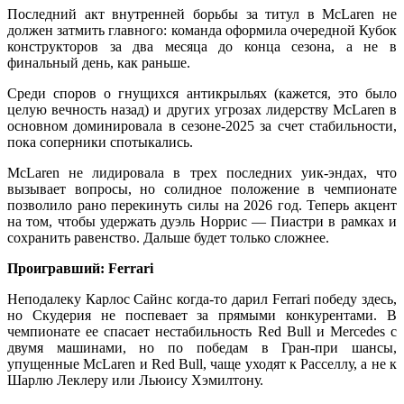
Последний акт внутренней борьбы за титул в McLaren не
должен затмить главного: команда оформила очередной Кубок
конструкторов за два месяца до конца сезона, а не в
финальный день, как раньше.
Среди споров о гнущихся антикрыльях (кажется, это было
целую вечность назад) и других угрозах лидерству McLaren в
основном доминировала в сезоне-2025 за счет стабильности,
пока соперники спотыкались.
McLaren не лидировала в трех последних уик-эндах, что
вызывает вопросы, но солидное положение в чемпионате
позволило рано перекинуть силы на 2026 год. Теперь акцент
на том, чтобы удержать дуэль Норрис — Пиастри в рамках и
сохранить равенство. Дальше будет только сложнее.
Проигравший: Ferrari
Неподалеку Карлос Сайнс когда-то дарил Ferrari победу здесь,
но Скудерия не поспевает за прямыми конкурентами. В
чемпионате ее спасает нестабильность Red Bull и Mercedes с
двумя машинами, но по победам в Гран-при шансы,
упущенные McLaren и Red Bull, чаще уходят к Расселлу, а не к
Шарлю Леклеру или Льюису Хэмилтону.