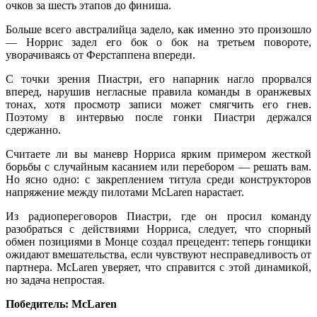
очков за шесть этапов до финиша.
Больше всего австралийца задело, как именно это произошло
— Норрис задел его бок о бок на третьем повороте,
уворачиваясь от Ферстаппена впереди.
С точки зрения Пиастри, его напарник нагло прорвался
вперед, нарушив негласные правила команды в оранжевых
тонах, хотя просмотр записи может смягчить его гнев.
Поэтому в интервью после гонки Пиастри держался
сдержанно.
Считаете ли вы маневр Норриса ярким примером жесткой
борьбы с случайным касанием или перебором — решать вам.
Но ясно одно: с закреплением титула среди конструкторов
напряжение между пилотами McLaren нарастает.
Из радиопереговоров Пиастри, где он просил команду
разобраться с действиями Норриса, следует, что спорный
обмен позициями в Монце создал прецедент: теперь гонщики
ожидают вмешательства, если чувствуют несправедливость от
партнера. McLaren уверяет, что справится с этой динамикой,
но задача непростая.
Победитель: McLaren