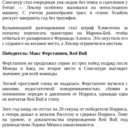
Сингапур стал очередным уик-эндом без темпа и сцепления у
Ferrari — Леклер особенно жаловался на непослушную
машину. С учетом разнообразия трасс в сезоне Scuderia
рискует завершить год без триумфов.
Кульминацией разочарования стал штраф Хэмилтона за
попытку переписать траектории на Марина-Бей, чтобы
отбиться от разъяренного Фернандо Алонсо. Это опустило его
с седьмого на восьмое место, а Леклер ограничился шестым.
Победитель: Макс Ферстаппен, Red Bull
Ферстаппен не продолжил серию из трех побед подряд после
Монцы и Баку, но второе место в Сингапуре выглядит
значимее для всей команды.
Легкой прогулкой гонка не выдалась: Ферстаппен мучился с
шинами, недостаточной поворачиваемостью, сбоями в
понижении передач и давлением от Норриса, однажды едва
не впечатав Red Bull в стену.
Зато год назад он отстал на 20 секунд от победителя Норриса,
а теперь дышал в затылок Расселлу и сдержал Норриса. Темп
на уровне, и доказательства перерождения Red Bull под
руководством Лорана Мекиса накапливаются.