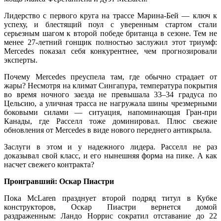
Лидерство с первого круга на трассе Марина-Бей — ключ к
успеху, и блестящий поул с уверенным стартом стали
серьезным шагом к второй победе британца в сезоне. Тем не
менее 27-летний гонщик полностью заслужил этот триумф:
Mercedes показал себя конкурентнее, чем прогнозировали
эксперты.
Почему Mercedes преуспела там, где обычно страдает от
жары? Несмотря на климат Сингапура, температура покрытия
во время ночного заезда не превышала 33–34 градуса по
Цельсию, а уличная трасса не нагружала шины чрезмерными
боковыми силами — ситуация, напоминающая Гран-при
Канады, где Расселл тоже доминировал. Плюс свежие
обновления от Mercedes в виде нового переднего антикрыла.
Заслуги в этом и у надежного лидера. Расселл не раз
доказывал свой класс, и его нынешняя форма на пике. А как
насчет свежего контракта?
Проигравший: Оскар Пиастри
Пока McLaren празднует второй подряд титул в Кубке
конструкторов, Оскар Пиастри вернется домой
раздраженным: Ландо Норрис сократил отставание до 22