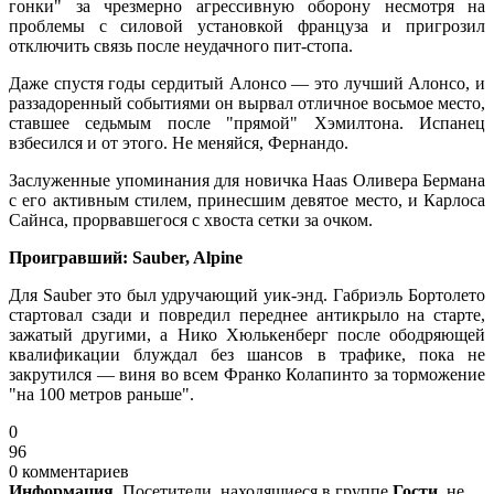
гонки" за чрезмерно агрессивную оборону несмотря на
проблемы с силовой установкой француза и пригрозил
отключить связь после неудачного пит-стопа.
Даже спустя годы сердитый Алонсо — это лучший Алонсо, и
раззадоренный событиями он вырвал отличное восьмое место,
ставшее седьмым после "прямой" Хэмилтона. Испанец
взбесился и от этого. Не меняйся, Фернандо.
Заслуженные упоминания для новичка Haas Оливера Бермана
с его активным стилем, принесшим девятое место, и Карлоса
Сайнса, прорвавшегося с хвоста сетки за очком.
Проигравший: Sauber, Alpine
Для Sauber это был удручающий уик-энд. Габриэль Бортолето
стартовал сзади и повредил переднее антикрыло на старте,
зажатый другими, а Нико Хюлькенберг после ободряющей
квалификации блуждал без шансов в трафике, пока не
закрутился — виня во всем Франко Колапинто за торможение
"на 100 метров раньше".
0
96
0 комментариев
Информация.
Посетители, находящиеся в группе
Гости
, не