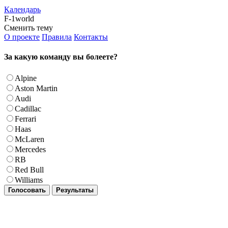
Календарь
F-1world
Сменить тему
О проекте
Правила
Контакты
За какую команду вы болеете?
Alpine
Aston Martin
Audi
Cadillac
Ferrari
Haas
McLaren
Mercedes
RB
Red Bull
Williams
Голосовать
Результаты