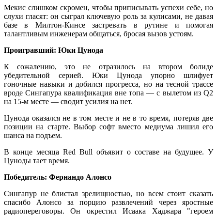
Мекис слишком скромен, чтобы приписывать успехи себе, но
слухи гласят: он сыграл ключевую роль за кулисами, не давая
базе в Милтон-Кинсе застревать в рутине и помогая
талантливым инженерам общаться, бросая вызов устоям.
Проигравший: Юки Цунода
К сожалению, это не отразилось на втором болиде
убедительной серией. Юки Цунода упорно шлифует
гоночные навыки и добился прогресса, но на тесной трассе
вроде Сингапура квалификация вне топа — с вылетом из Q2
на 15-м месте — сводит усилия на нет.
Цунода оказался не в том месте и не в то время, потеряв две
позиции на старте. Выбор софт вместо медиума лишил его
шанса на подъем.
В конце месяца Red Bull объявит о составе на будущее. У
Цуноды тает время.
Победитель: Фернандо Алонсо
Сингапур не блистал зрелищностью, но всем стоит сказать
спасибо Алонсо за порцию развлечений через яростные
радиопереговоры. Он окрестил Исаака Хаджара "героем