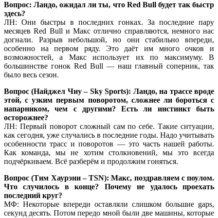
Вопрос: Ландо, ожидал ли ты, что Red Bull будет так быстр
здесь?
ЛН: Они быстры в последних гонках. За последние пару
месяцев Red Bull и Макс отлично справляются, немного нас
догнали. Разрыв небольшой, но они стабильно впереди,
особенно на первом ряду. Это даёт им много очков и
возможностей, а Макс использует их по максимуму. В
большинстве гонок Red Bull — наш главный соперник, так
было весь сезон.
Вопрос (Найджел Чиу – Sky Sports): Ландо, на трассе вроде
этой, с узким первым поворотом, сложнее ли бороться с
напарником, чем с другими? Есть ли инстинкт быть
осторожнее?
ЛН: Первый поворот сложный сам по себе. Такие ситуации,
как сегодня, уже случались в последние годы. Надо учитывать
особенности трасс и поворотов — это часть нашей работы.
Как команда, мы не хотим столкновений, мы это всегда
подчёркиваем. Всё разберём и продолжим гоняться.
Вопрос (Тим Хаурэни – TSN): Макс, поздравляем с поулом.
Что случилось в конце? Почему не удалось проехать
последний круг?
МФ: Некоторые впереди оставляли слишком большие gaps,
секунд десять. Потом передо мной были две машины, которые