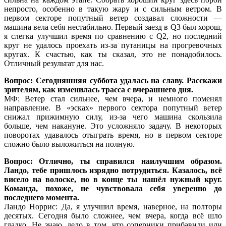
непросто, особенно в такую жару и с сильным ветром. В
первом секторе попутный ветер создавал сложности —
машина вела себя нестабильно. Первый заезд в Q3 был хорош,
я слегка улучшил время по сравнению с Q2, но последний
круг не удалось проехать из-за путаницы на прогревочных
кругах. К счастью, как ты сказал, это не понадобилось.
Отличный результат для нас.
Вопрос: Сегодняшняя суббота удалась на славу. Расскажи
зрителям, как изменилась трасса с вчерашнего дня.
МФ: Ветер стал сильнее, чем вчера, и немного поменял
направление. В «эсках» первого сектора попутный ветер
снижал прижимную силу, из-за чего машина скользила
больше, чем накануне. Это усложняло задачу. В некоторых
поворотах удавалось отыграть время, но в первом секторе
сложно было выложиться на полную.
Вопрос: Отлично, ты справился наилучшим образом.
Ландо, тебе пришлось изрядно потрудиться. Казалось, всё
висело на волоске, но в конце ты нашёл нужный круг.
Команда, похоже, не чувствовала себя уверенно до
последнего момента.
Ландо Норрис: Да, я улучшил время, наверное, на полторы
десятых. Сегодня было сложнее, чем вчера, когда всё шло
гладко. Не знаю, дело в том, что соперники прибавили или