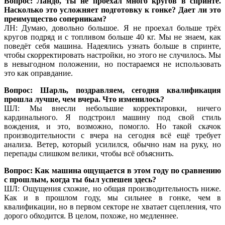
Вопрос: Ландо, ты не проехал много кругов в спринте.
Насколько это усложняет подготовку к гонке? Дает ли это
преимущество соперникам?
ЛН: Думаю, довольно большое. Я не проехал больше трёх
кругов подряд и с топливом больше 40 кг. Мы не знаем, как
поведёт себя машина. Надеялись узнать больше в спринте,
чтобы скорректировать настройки, но этого не случилось. Мы
в невыгодном положении, но постараемся не использовать
это как оправдание.
Вопрос: Шарль, поздравляем, сегодня квалификация
прошла лучше, чем вчера. Что изменилось?
ШЛ: Мы внесли небольшие корректировки, ничего
кардинального. Я подстроил машину под свой стиль
вождения, и это, возможно, помогло. Но такой скачок
производительности с вчера на сегодня всё ещё требует
анализа. Ветер, который усилился, обычно нам на руку, но
перепады слишком велики, чтобы всё объяснить.
Вопрос: Как машина ощущается в этом году по сравнению
с прошлым, когда ты был успешен здесь?
ШЛ: Ощущения схожие, но общая производительность ниже.
Как и в прошлом году, мы сильнее в гонке, чем в
квалификации, но в первом секторе не хватает сцепления, что
дорого обходится. В целом, похоже, но медленнее.