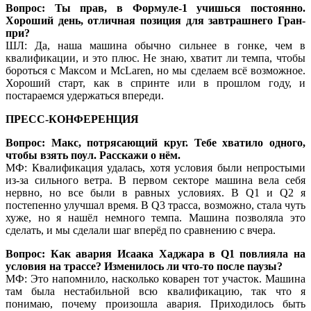
Вопрос: Ты прав, в Формуле-1 учишься постоянно.
Хороший день, отличная позиция для завтрашнего Гран-
при?
ШЛ: Да, наша машина обычно сильнее в гонке, чем в
квалификации, и это плюс. Не знаю, хватит ли темпа, чтобы
бороться с Максом и McLaren, но мы сделаем всё возможное.
Хороший старт, как в спринте или в прошлом году, и
постараемся удержаться впереди.
ПРЕСС-КОНФЕРЕНЦИЯ
Вопрос: Макс, потрясающий круг. Тебе хватило одного,
чтобы взять поул. Расскажи о нём.
МФ: Квалификация удалась, хотя условия были непростыми
из-за сильного ветра. В первом секторе машина вела себя
нервно, но все были в равных условиях. В Q1 и Q2 я
постепенно улучшал время. В Q3 трасса, возможно, стала чуть
хуже, но я нашёл немного темпа. Машина позволяла это
сделать, и мы сделали шаг вперёд по сравнению с вчера.
Вопрос: Как авария Исаака Хаджара в Q1 повлияла на
условия на трассе? Изменилось ли что-то после паузы?
МФ: Это напомнило, насколько коварен тот участок. Машина
там была нестабильной всю квалификацию, так что я
понимаю, почему произошла авария. Приходилось быть