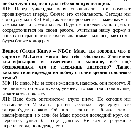
не был лучшим, но он дал тебе хорошую позицию.
ЛН: Перед уикендом меня спрашивали, что поможет
продвинуться вперёд. Сейчас это стабильность. Сегодня мы
явно уступали Red Bull, так что второе место — максимум, на
что мы могли рассчитывать. Надо не отвлекаться на суету и
сосредоточиться на своей работе. Учитывая нашу форму в
гонках по сравнению с квалификациями, надеюсь, завтра мы
будем ближе к лидерам.
Вопрос (Сахил Капур – NBC): Макс, ты говорил, что в
спринте McLaren могли бы тебя обогнать. Учитывая
квалификацию и изменения в машине, всё ещё
беспокоишься, что не удержишь лидерство? Ландо,
каковы твои надежды на победу с точки зрения гоночного
темпа?
МФ: Не знаю. Мы внесли изменения, надеюсь, они помогут. Я
не слишком об этом думаю, уверен, что машина стала лучше,
и завтра это покажем.
ЛН: Надо быть оптимистом, глупо иначе. Но сегодня мы
отставали от Макса на три-пять десятых. Перевернуть это
завтра будет сложно. Обычно в гонке мы ближе, чем в
квалификации, но если бы Макс проехал последний круг, он,
вероятно, ушёл бы ещё дальше. Не самые радужные
перспективы, но надежда есть.