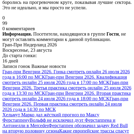
боролись на прогревочном круге, показывая лучшие сектора.
Это не идеально, и мы просто не успели.
0
99
0 комментариев
Информация.
Посетители, находящиеся в группе
Гости
, не
могут оставлять комментарии к данной публикации.
Гран-При Нидерланд 2026
Воскресенье, 23 августа
До старта гонки:
16 дней
Записи гонок
Важные новости
Гран-при Венгрии 2026. Гонка смотреть онлайн 26 июля 2026
года в 16:00 по МСК
Гран-при Венгрии 2026. Квалификация
смотреть онлайн 25 июля 2026 года в 17:00 по МСК
Гран-при
Венгрии 2026. Третья практика смотреть онлайн 25 июля 2026
года в 13:30 по МСК
Гран-при Венгрии 2026. Вторая практика
смотреть онлайн 24 июля 2026 года в 18:00 по МСК
Гран-при
Венгрии 2026. Первая практика смотреть онлайн 24 июля
2026 года в 14:30 по МСК
Хельмут Марко дал жёсткий прогноз по Максу
Ферстаппену
Вольфф не исключил дуэт Ферстаппена и
Антонелли в Mercedes
Ферстаппен обозначил задачу Red Bull
на вторую половину сезона
Какие европейские трассы спасут