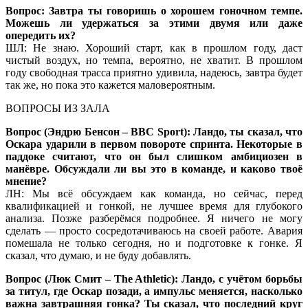
Вопрос: Завтра ты говоришь о хорошем гоночном темпе.
Можешь ли удержаться за этими двумя или даже
опередить их?
ШЛ: Не знаю. Хороший старт, как в прошлом году, даст
чистый воздух, но темпа, вероятно, не хватит. В прошлом
году свободная трасса приятно удивила, надеюсь, завтра будет
так же, но пока это кажется маловероятным.
ВОПРОСЫ ИЗ ЗАЛА
Вопрос (Эндрю Бенсон – BBC Sport): Ландо, ты сказал, что
Оскара ударили в первом повороте спринта. Некоторые в
паддоке считают, что он был слишком амбициозен в
манёвре. Обсуждали ли вы это в команде, и каково твоё
мнение?
ЛН: Мы всё обсуждаем как команда, но сейчас, перед
квалификацией и гонкой, не лучшее время для глубокого
анализа. Позже разберёмся подробнее. Я ничего не могу
сделать — просто сосредотачиваюсь на своей работе. Авария
помешала не только сегодня, но и подготовке к гонке. Я
сказал, что думаю, и не буду добавлять.
Вопрос (Люк Смит – The Athletic): Ландо, с учётом борьбы
за титул, где Оскар позади, а импульс меняется, насколько
важна завтрашняя гонка? Ты сказал, что последний круг