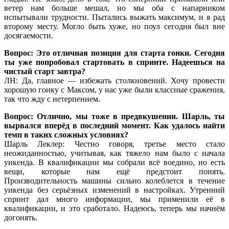
ветер нам больше мешал, но мы оба с напарником
испытывали трудности. Пытались выжать максимум, и я рад
второму месту. Могло быть хуже, но поул сегодня был вне
досягаемости.
Вопрос: Это отличная позиция для старта гонки. Сегодня
ты уже попробовал стартовать в спринте. Надеешься на
чистый старт завтра?
ЛН: Да, главное — избежать столкновений. Хочу провести
хорошую гонку с Максом, у нас уже были классные сражения,
так что жду с нетерпением.
Вопрос: Отлично, мы тоже в предвкушении. Шарль, ты
вырвался вперёд в последний момент. Как удалось найти
темп в таких сложных условиях?
Шарль Леклер: Честно говоря, третье место стало
неожиданностью, учитывая, как тяжело нам было с начала
уикенда. В квалификации мы собрали всё воедино, но есть
вещи, которые нам ещё предстоит понять.
Производительность машины сильно колеблется в течение
уикенда без серьёзных изменений в настройках. Утренний
спринт дал много информации, мы применили её в
квалификации, и это сработало. Надеюсь, теперь мы начнём
догонять.