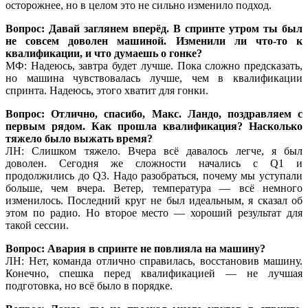
осторожнее, но в целом это не сильно изменило подход.
Вопрос: Давай заглянем вперёд. В спринте утром ты был
не совсем доволен машиной. Изменили ли что-то к
квалификации, и что думаешь о гонке?
МФ: Надеюсь, завтра будет лучше. Пока сложно предсказать,
но машина чувствовалась лучше, чем в квалификации
спринта. Надеюсь, этого хватит для гонки.
Вопрос: Отлично, спасибо, Макс. Ландо, поздравляем с
первым рядом. Как прошла квалификация? Насколько
тяжело было выжать время?
ЛН: Слишком тяжело. Вчера всё давалось легче, я был
доволен. Сегодня же сложности начались с Q1 и
продолжились до Q3. Надо разобраться, почему мы уступали
больше, чем вчера. Ветер, температура — всё немного
изменилось. Последний круг не был идеальным, я сказал об
этом по радио. Но второе место — хороший результат для
такой сессии.
Вопрос: Авария в спринте не повлияла на машину?
ЛН: Нет, команда отлично справилась, восстановив машину.
Конечно, спешка перед квалификацией — не лучшая
подготовка, но всё было в порядке.