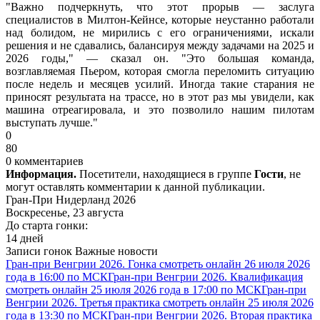
"Важно подчеркнуть, что этот прорыв — заслуга
специалистов в Милтон-Кейнсе, которые неустанно работали
над болидом, не мирились с его ограничениями, искали
решения и не сдавались, балансируя между задачами на 2025 и
2026 годы," — сказал он. "Это большая команда,
возглавляемая Пьером, которая смогла переломить ситуацию
после недель и месяцев усилий. Иногда такие старания не
приносят результата на трассе, но в этот раз мы увидели, как
машина отреагировала, и это позволило нашим пилотам
выступать лучше."
0
80
0 комментариев
Информация.
Посетители, находящиеся в группе
Гости
, не
могут оставлять комментарии к данной публикации.
Гран-При Нидерланд 2026
Воскресенье, 23 августа
До старта гонки:
14 дней
Записи гонок
Важные новости
Гран-при Венгрии 2026. Гонка смотреть онлайн 26 июля 2026
года в 16:00 по МСК
Гран-при Венгрии 2026. Квалификация
смотреть онлайн 25 июля 2026 года в 17:00 по МСК
Гран-при
Венгрии 2026. Третья практика смотреть онлайн 25 июля 2026
года в 13:30 по МСК
Гран-при Венгрии 2026. Вторая практика