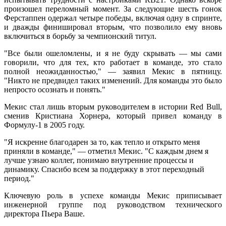
произошел переломный момент. За следующие шесть гонок
Ферстаппен одержал четыре победы, включая одну в спринте,
и дважды финишировал вторым, что позволило ему вновь
включиться в борьбу за чемпионский титул.
"Все были ошеломлены, и я не буду скрывать — мы сами
говорили, что для тех, кто работает в команде, это стало
полной неожиданностью," — заявил Мекис в пятницу.
"Никто не предвидел таких изменений. Для команды это было
непросто осознать и понять."
Мекис стал лишь вторым руководителем в истории Red Bull,
сменив Кристиана Хорнера, который привел команду в
Формулу-1 в 2005 году.
"Я искренне благодарен за то, как тепло и открыто меня
приняли в команде," — отметил Мекис. "С каждым днем я
лучше узнаю коллег, понимаю внутренние процессы и
динамику. Спасибо всем за поддержку в этот переходный
период."
Ключевую роль в успехе команды Мекис приписывает
инженерной группе под руководством технического
директора Пьера Ваше.