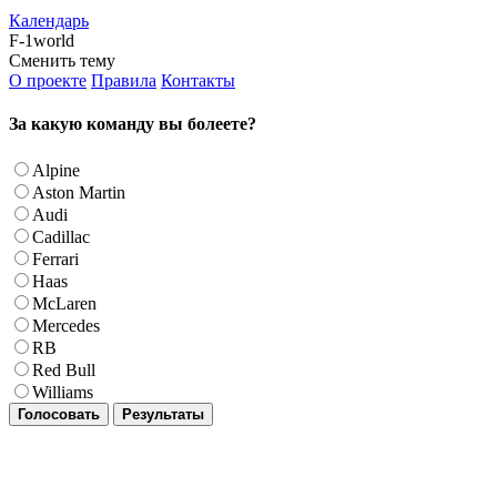
Календарь
F-1world
Сменить тему
О проекте
Правила
Контакты
За какую команду вы болеете?
Alpine
Aston Martin
Audi
Cadillac
Ferrari
Haas
McLaren
Mercedes
RB
Red Bull
Williams
Голосовать
Результаты