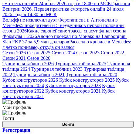
смотреть онлайн 24 июля 2026 года в 18:00 по МСК
Гран-при
Венгрии 2026. Первая практика смотреть онлайн 24 июля
2026 года в 14:30 по МСК
Вольфф не исключил дуэт Ферстаппена и Антонелли в
Mercedes
5 победителей и 5 неудачников первой половины
сезона 2026
Какие европейские трассы спасут финал сезона
Формулы-1 2026
Алонсо проехал по Монако на Lamborghini
Sian FKP 37 за 5,9 млн долларов
Расселл о кризисе в Mercedes:
я чётко понимаю, откуда он взялся
Сезон 2026
Сезон 2025
Сезон 2024
Сезон 2023
Сезон 2022
Сезон 2021
Сезон 2020
Турнирная таблица 2026
Турнирная таблица 2025
Турнирная
таблица 2024
Турнирная таблица 2023
Турнирная таблица
2022
Турнирная таблица 2021
Турнирная таблица 2020
Кубок конструкторов 2026
Кубок конструкторов 2025
Кубок
конструкторов 2024
Кубок конструкторов 2023
Кубок
конструкторов 2022
Кубок конструкторов 2021
Кубок
конструкторов 2021
Мой профиль
Гости
Войти
Регистрация