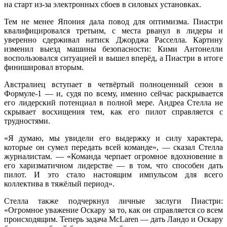
на старт из-за электронных сбоев в силовых установках.
Тем не менее Япония дала повод для оптимизма. Пиастри
квалифицировался третьим, с места рванул в лидеры и
уверенно сдерживал натиск Джорджа Расселла. Картину
изменил выезд машины безопасности: Кими Антонелли
воспользовался ситуацией и вышел вперёд, а Пиастри в итоге
финишировал вторым.
Австралиец вступает в четвёртый полноценный сезон в
Формуле-1 — и, судя по всему, именно сейчас раскрывается
его лидерский потенциал в полной мере. Андреа Стелла не
скрывает восхищения тем, как его пилот справляется с
трудностями.
«Я думаю, мы увидели его выдержку и силу характера,
которые он сумел передать всей команде», — сказал Стелла
журналистам. — «Команда черпает огромное вдохновение в
его харизматичном лидерстве — в том, что способен дать
пилот. И это стало настоящим импульсом для всего
коллектива в тяжёлый период».
Стелла также подчеркнул личные заслуги Пиастри:
«Огромное уважение Оскару за то, как он справляется со всем
происходящим. Теперь задача McLaren — дать Ландо и Оскару