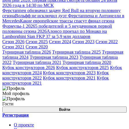
Венгрии 2026. Первая практика смотреть онлайн 24 июля
2026 года в 14:30 по МСК
Ферстаппен обозначил задачу Red Bull на вторую половину
сезона
Вольфф не исключил дуэт Ферстаппена и Антонелли в
Mercedes
Какие европейские трассы спасут финал сезона
Формулы-1 2026
5 победителей и 5 неудачников первой
половины сезона 2026
Алонсо проехал по Монако на
Lamborghini Sian FKP 37 за 5,9 млн долларов
Сезон 2026
Сезон 2025
Сезон 2024
Сезон 2023
Сезон 2022
Сезон 2021
Сезон 2020
Турнирная таблица 2026
Турнирная таблица 2025
Турнирная
таблица 2024
Турнирная таблица 2023
Турнирная таблица
2022
Турнирная таблица 2021
Турнирная таблица 2020
Кубок конструкторов 2026
Кубок конструкторов 2025
Кубок
конструкторов 2024
Кубок конструкторов 2023
Кубок
конструкторов 2022
Кубок конструкторов 2021
Кубок
конструкторов 2021
Мой профиль
Гости
Войти
Регистрация
О проекте