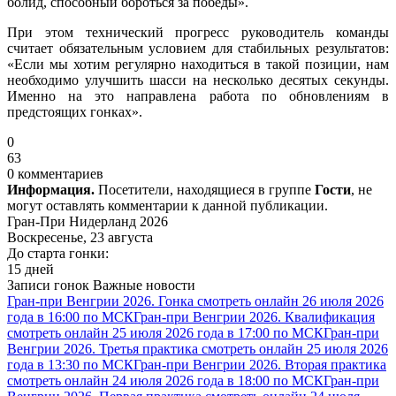
болид, способный бороться за победы».
При этом технический прогресс руководитель команды
считает обязательным условием для стабильных результатов:
«Если мы хотим регулярно находиться в такой позиции, нам
необходимо улучшить шасси на несколько десятых секунды.
Именно на это направлена работа по обновлениям в
предстоящих гонках».
0
63
0 комментариев
Информация.
Посетители, находящиеся в группе
Гости
, не
могут оставлять комментарии к данной публикации.
Гран-При Нидерланд 2026
Воскресенье, 23 августа
До старта гонки:
15 дней
Записи гонок
Важные новости
Гран-при Венгрии 2026. Гонка смотреть онлайн 26 июля 2026
года в 16:00 по МСК
Гран-при Венгрии 2026. Квалификация
смотреть онлайн 25 июля 2026 года в 17:00 по МСК
Гран-при
Венгрии 2026. Третья практика смотреть онлайн 25 июля 2026
года в 13:30 по МСК
Гран-при Венгрии 2026. Вторая практика
смотреть онлайн 24 июля 2026 года в 18:00 по МСК
Гран-при