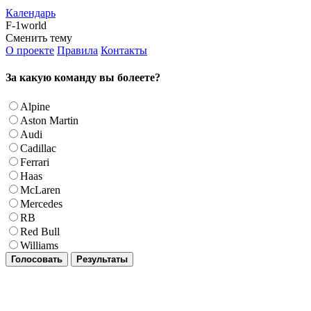
Календарь
F-1world
Сменить тему
О проекте
Правила
Контакты
За какую команду вы болеете?
Alpine
Aston Martin
Audi
Cadillac
Ferrari
Haas
McLaren
Mercedes
RB
Red Bull
Williams
Голосовать
Результаты