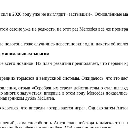
а сил в 2026 году уже не выглядит «застывшей». Обновлённые м
ом сезоне уже не редкость, на этот раз Mercedes всё же проиг
е пелотона тоже случились перестановки: одни пакеты обновлен
 с минимальным запасом
 всего новинок. Их план развития предполагает, что первый к
едних тормозов и выпускной системы. Ожидалось, что это даст 
новления, отрыв «Серебряных стрел» действительно стал выгл
 многих задуматься: впервые в этом году Mercedes показались
с напарником дубль McLaren.
о казаться, что впереди «открывается игра». Однако затем Ант
влений, сама способность Антонелли побеждать намекает на пр
 радио был убеждён: эту победу McLaren упустили сами.