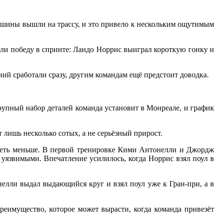
ашины вышли на трассу, и это привело к нескольким ощутимым
рали победу в спринте: Ландо Норрис выиграл короткую гонку и
ий сработали сразу, другим командам ещё предстоит доводка.
рупный набор деталей команда установит в Монреале, и график
лишь несколько сотых, а не серьёзный прирост.
ядеть меньше. В первой тренировке Кими Антонелли и Джордж
 уязвимыми. Впечатление усилилось, когда Норрис взял поул в
онелли выдал выдающийся круг и взял поул уже к Гран-при, а в
еимущество, которое может вырасти, когда команда привезёт