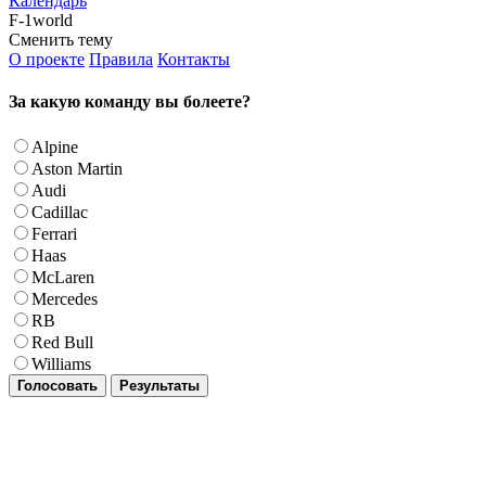
Календарь
F-1world
Сменить тему
О проекте
Правила
Контакты
За какую команду вы болеете?
Alpine
Aston Martin
Audi
Cadillac
Ferrari
Haas
McLaren
Mercedes
RB
Red Bull
Williams
Голосовать
Результаты