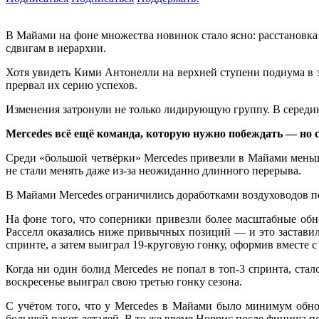
В Майами на фоне множества новинок стало ясно: расстановк
сдвигам в иерархии.
Хотя увидеть Кими Антонелли на верхней ступени подиума в эт
прервал их серию успехов.
Изменения затронули не только лидирующую группу. В середин
Mercedes всё ещё команда, которую нужно побеждать — но
Среди «большой четвёрки» Mercedes привезли в Майами меньше
не стали менять даже из-за неожиданно длинного перерыва.
В Майами Mercedes ограничились доработками воздуховодов пер
На фоне того, что соперники привезли более масштабные об
Расселл оказались ниже привычных позиций — и это заставило
спринте, а затем выиграл 19-круговую гонку, оформив вместе 
Когда ни один болид Mercedes не попал в топ-3 спринта, стал
воскресенье выиграл свою третью гонку сезона.
С учётом того, что у Mercedes в Майами было минимум обно
большой пакет деталей. В то же время Норрис после финиша по