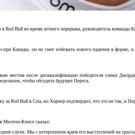
о в Red Bull во время летнего перерыва, руководитель команды К
-при Канады, он не смог избежать нового падения в форме, и R
мым местом после дисквалификации победителя гонки Джордж
недельник, чтобы обсудить будущее Переса.
 за Red Bull в Спа, но Хорнер подтвердил, что это не так, и П
е в Милтон-Кинсе сказал:
ледние слухи. Мы с нетерпением ждем его выступлений на трассах