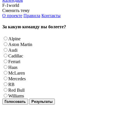
Календарь
F-1world
Сменить тему
О проекте
Правила
Контакты
За какую команду вы болеете?
Alpine
Aston Martin
Audi
Cadillac
Ferrari
Haas
McLaren
Mercedes
RB
Red Bull
Williams
Голосовать
Результаты