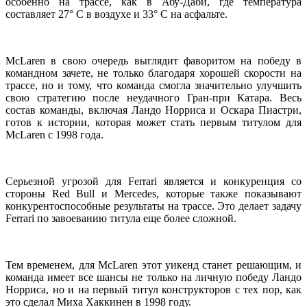
особенно на трассе, как в Абу-Даби, где температура
составляет 27° C в воздухе и 33° C на асфальте.
McLaren в свою очередь выглядит фаворитом на победу в
командном зачете, не только благодаря хорошей скорости на
трассе, но и тому, что команда смогла значительно улучшить
свою стратегию после неудачного Гран-при Катара. Весь
состав команды, включая Ландо Норриса и Оскара Пиастри,
готов к истории, которая может стать первым титулом для
McLaren с 1998 года.
Серьезной угрозой для Ferrari является и конкуренция со
стороны Red Bull и Mercedes, которые также показывают
конкурентоспособные результаты на трассе. Это делает задачу
Ferrari по завоеванию титула еще более сложной.
Тем временем, для McLaren этот уикенд станет решающим, и
команда имеет все шансы не только на личную победу Ландо
Норриса, но и на первый титул конструкторов с тех пор, как
это сделал Миха Хаккинен в 1998 году.