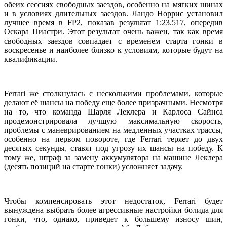
обеих сессиях свободных заездов, особенно на мягких шинах
и в условиях длительных заездов. Ландо Норрис установил
лучшее время в FP2, показав результат 1:23.517, опередив
Оскара Пиастри. Этот результат очень важен, так как время
свободных заездов совпадает с временем старта гонки в
воскресенье и наиболее близко к условиям, которые будут на
квалификации.
Ferrari же столкнулась с несколькими проблемами, которые
делают её шансы на победу еще более призрачными. Несмотря
на то, что команда Шарля Леклера и Карлоса Сайнса
продемонстрировала лучшую максимальную скорость,
проблемы с маневрированием на медленных участках трассы,
особенно на первом повороте, где Ferrari теряет до двух
десятых секунды, ставят под угрозу их шансы на победу. К
тому же, штраф за замену аккумулятора на машине Леклера
(десять позиций на старте гонки) усложняет задачу.
Чтобы компенсировать этот недостаток, Ferrari будет
вынуждена выбрать более агрессивные настройки болида для
гонки, что, однако, приведет к большему износу шин,