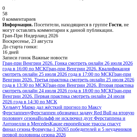
0
58
0 комментариев
Информация.
Посетители, находящиеся в группе
Гости
, не
могут оставлять комментарии к данной публикации.
Гран-При Нидерланд 2026
Воскресенье, 23 августа
До старта гонки:
16 дней
Записи гонок
Важные новости
Гран-при Венгрии 2026. Гонка смотреть онлайн 26 июля 2026
года в 16:00 по МСК
Гран-при Венгрии 2026. Квалификация
смотреть онлайн 25 июля 2026 года в 17:00 по МСК
Гран-при
Венгрии 2026. Третья практика смотреть онлайн 25 июля 2026
года в 13:30 по МСК
Гран-при Венгрии 2026. Вторая практика
смотреть онлайн 24 июля 2026 года в 18:00 по МСК
Гран-при
Венгрии 2026. Первая практика смотреть онлайн 24 июля
2026 года в 14:30 по МСК
Хельмут Марко дал жёсткий прогноз по Максу
Ферстаппену
Ферстаппен обозначил задачу Red Bull на вторую
половину сезона
Вольфф не исключил дуэт Ферстаппена и
Антонелли в Mercedes
Какие европейские трассы спасут
финал сезона Формулы-1 2026
5 победителей и 5 неудачников
первой половины сезона 2026