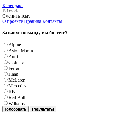
Календарь
F-1world
Сменить тему
О проекте
Правила
Контакты
За какую команду вы болеете?
Alpine
Aston Martin
Audi
Cadillac
Ferrari
Haas
McLaren
Mercedes
RB
Red Bull
Williams
Голосовать
Результаты