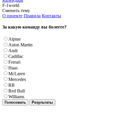
Календарь
F-1world
Сменить тему
О проекте
Правила
Контакты
За какую команду вы болеете?
Alpine
Aston Martin
Audi
Cadillac
Ferrari
Haas
McLaren
Mercedes
RB
Red Bull
Williams
Голосовать
Результаты