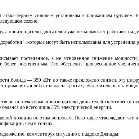
м атмосферным силовым установкам в ближайшем будущем. F
следующем сезоне.
, а производители двигателей уже несколько лет работают над 
е доработки", которые могут быть использованы для устранения 
описывает постепенное, а не мгновенное снижение мощности),
ие более постепенным. Это обеспечит прогрессивное увеличе
ости болида — 350 кВт, но также предложено снизить эту цифр
т применяться либо только на трассах, чувствительных к мощнос
етверг, но некоторые производители двигателей скептически от
 баланса до всего лишь 35% электрической энергии.
ковой позиции по этим вопросам. Некоторые утверждают, что в
лификации, чем в гонках.
предложение, комментируя ситуацию в паддоке Джидды: