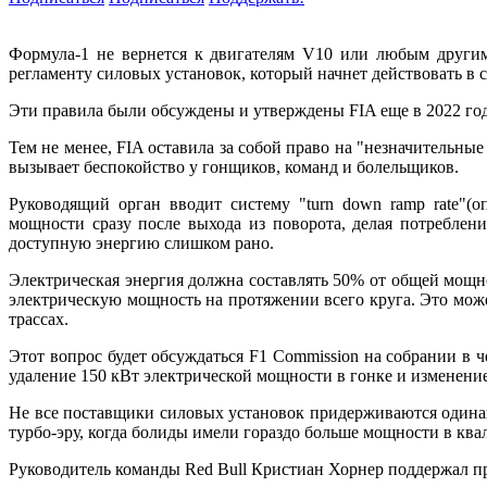
Формула-1 не вернется к двигателям V10 или любым други
регламенту силовых установок, который начнет действовать в 
Эти правила были обсуждены и утверждены FIA еще в 2022 году
Тем не менее, FIA оставила за собой право на "незначительны
вызывает беспокойство у гонщиков, команд и болельщиков.
Руководящий орган вводит систему "turn down ramp rate"(
мощности сразу после выхода из поворота, делая потреблен
доступную энергию слишком рано.
Электрическая энергия должна составлять 50% от общей мощн
электрическую мощность на протяжении всего круга. Это може
трассах.
Этот вопрос будет обсуждаться F1 Commission на собрании в ч
удаление 150 кВт электрической мощности в гонке и изменение
Не все поставщики силовых установок придерживаются одина
турбо-эру, когда болиды имели гораздо больше мощности в ква
Руководитель команды Red Bull Кристиан Хорнер поддержал 