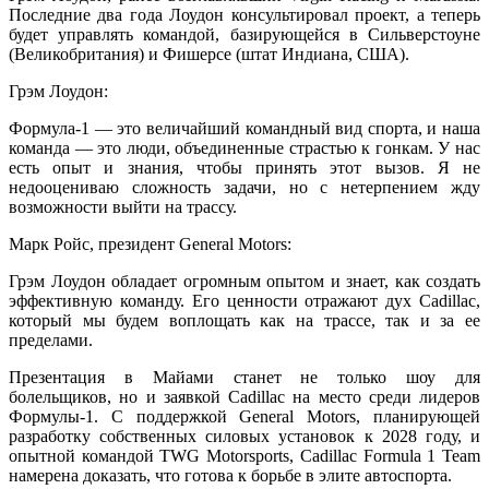
Последние два года Лоудон консультировал проект, а теперь
будет управлять командой, базирующейся в Сильверстоуне
(Великобритания) и Фишерсе (штат Индиана, США).
Грэм Лоудон:
Формула-1 — это величайший командный вид спорта, и наша
команда — это люди, объединенные страстью к гонкам. У нас
есть опыт и знания, чтобы принять этот вызов. Я не
недооцениваю сложность задачи, но с нетерпением жду
возможности выйти на трассу.
Марк Ройс, президент General Motors:
Грэм Лоудон обладает огромным опытом и знает, как создать
эффективную команду. Его ценности отражают дух Cadillac,
который мы будем воплощать как на трассе, так и за ее
пределами.
Презентация в Майами станет не только шоу для
болельщиков, но и заявкой Cadillac на место среди лидеров
Формулы-1. С поддержкой General Motors, планирующей
разработку собственных силовых установок к 2028 году, и
опытной командой TWG Motorsports, Cadillac Formula 1 Team
намерена доказать, что готова к борьбе в элите автоспорта.