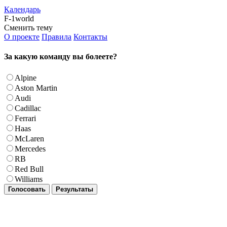
Календарь
F-1world
Сменить тему
О проекте
Правила
Контакты
За какую команду вы болеете?
Alpine
Aston Martin
Audi
Cadillac
Ferrari
Haas
McLaren
Mercedes
RB
Red Bull
Williams
Голосовать
Результаты