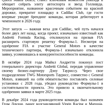
обещает собрать элиту автоспорта и звезд Голливуда.
Мероприятие, названное красочным событием на красной
дорожке, превратит площадку в Cadillac Club, где гости
впервые увидят брендинг команды, которая дебютирует в
чемпионате в 2026 году.
Этот запуск — важная веха для Cadillac, чей путь начался
более двух лет назад, когда проект, изначально известный как
Andretti Formula Racing, откликнулся на призыв FIA
расширить стартовую решетку Формулы-1. Несмотря на
одобрение FIA и участие General Motors в качестве
технического партнера, Формула-1 изначально отклонила
заявку, усомнившись в конкурентоспособности команды.
В октябре 2024 года Майкл Андретти покинул пост
генерального директора Andretti Global, передав управление
своему бизнес-партнеру Дэну Тауриссу. Через свое
подразделение TWG Motorsports Таурисс, совместно с General
Motors, взявшей на себя обязательство поставлять силовые
установки с 2028 года, убедил руководство Формулы-1 в
состоятельности проекта. Это привело к окончательному
одобрению заявки в марте 2025 года.
В декабре 2024 года руководителем команды был назначен
Грэм Лоудон, ранее возглавлявший Virgin Racing и Marussia.