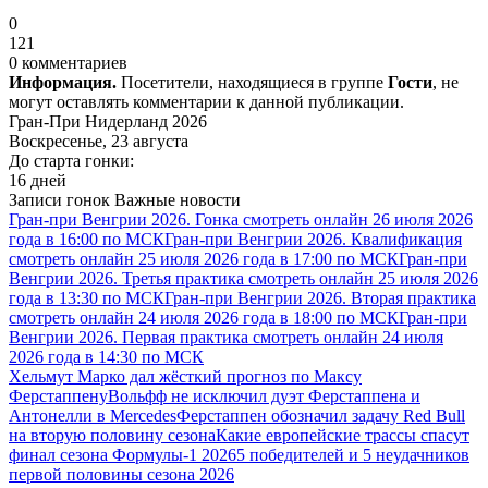
0
121
0 комментариев
Информация.
Посетители, находящиеся в группе
Гости
, не
могут оставлять комментарии к данной публикации.
Гран-При Нидерланд 2026
Воскресенье, 23 августа
До старта гонки:
16 дней
Записи гонок
Важные новости
Гран-при Венгрии 2026. Гонка смотреть онлайн 26 июля 2026
года в 16:00 по МСК
Гран-при Венгрии 2026. Квалификация
смотреть онлайн 25 июля 2026 года в 17:00 по МСК
Гран-при
Венгрии 2026. Третья практика смотреть онлайн 25 июля 2026
года в 13:30 по МСК
Гран-при Венгрии 2026. Вторая практика
смотреть онлайн 24 июля 2026 года в 18:00 по МСК
Гран-при
Венгрии 2026. Первая практика смотреть онлайн 24 июля
2026 года в 14:30 по МСК
Хельмут Марко дал жёсткий прогноз по Максу
Ферстаппену
Вольфф не исключил дуэт Ферстаппена и
Антонелли в Mercedes
Ферстаппен обозначил задачу Red Bull
на вторую половину сезона
Какие европейские трассы спасут
финал сезона Формулы-1 2026
5 победителей и 5 неудачников
первой половины сезона 2026