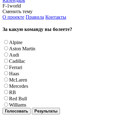
Календарь
F-1world
Сменить тему
О проекте
Правила
Контакты
За какую команду вы болеете?
Alpine
Aston Martin
Audi
Cadillac
Ferrari
Haas
McLaren
Mercedes
RB
Red Bull
Williams
Голосовать
Результаты