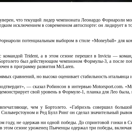
, уверен, что текущий лидер чемпионата Леонардо Форнароли мо
редким исключением в современном автоспорте: он лидирует в то
 Форнароли потенциальным выбором в стиле «Moneyball» для к
мандой Trident, а в этом сезоне перешел в Invicta — команду,
 Бортолето был действующим чемпионом Формулы-3, а после побе
ючен в программу развития McLaren.
ямых сравнений, но высоко оценивает стабильность итальянца и 
подтвердит», — сказал Робинсон в интервью Motorsport.com. «М
демонстрирует свой уровень в Формуле-1, планка для Лео была, 
 впечатляюще, чем у Бортолето. «Габриэль совершил больш
д Сильверстоуном и Ред Булл Ринг он сделал значительный рывок
 году, не одержав ни одной победы. До спринтовой гонки в Си
о в этом сезоне уроженец Пьяченцы одержал три победы, включа