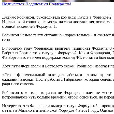
Подписаться
Подписаться
Поддержать!
Джеймс Робинсон, руководитель команды Invicta в Формуле-2
Итальянский гонщик, несмотря на свои достижения, остается 
с одной академией Формулы-1.
Робинсон называет эту ситуацию «поразительной» и считает
сезон.
В прошлом году Форнароли выиграл чемпионат Формулы-3 с ко
Габриэля Бортолето к титулу в Формуле-2. Как и Форнароли,
Ф3 Бортолето не имел поддержки команд Ф1, но затем был вкл
Хотя пути Форнароли и Бортолето схожи, Робинсон избегает пр
«Лео — феноменальный пилот для работы, и вся команда это 
ожидания высоки. После работы с Габриэлем, который сейчас 
ради него самого».
Робинсон отметил, что развитие Форнароли идет не менее
потребовалось чуть больше времени, чтобы освоиться, но пере
Интересно, что Форнароли выиграл титул Формулы-3 в прошлом
с этапа в Мизано в итальянской Формуле-4 в 2021 году. Однак