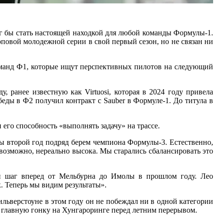
г бы стать настоящей находкой для любой команды Формулы-1.
повой молодежной серии в свой первый сезон, но не связан ни
оманд Ф1, которые ищут перспективных пилотов на следующий
 ранее известную как Virtuosi, которая в 2024 году привела
ды в Ф2 получил контракт с Sauber в Формуле-1. До титула в
его способность «выполнять задачу» на трассе.
ы второй год подряд берем чемпиона Формулы-3. Естественно,
возможно, нереально высока. Мы старались сбалансировать это
ой шаг вперед от Мельбурна до Имолы в прошлом году. Лео
. Теперь мы видим результаты».
льверстоуне в этом году он не побеждал ни в одной категории
я главную гонку на Хунгароринге перед летним перерывом.