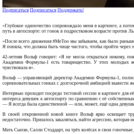
Подписаться
Подписаться
Поддержать!
«Глубокое одиночество сопровождало меня в картинге, а пот
путь в автоспорте: от гонок в подростковом возрасте против
«После всего движения #MeToo мы забываем, как было раньше. 
Я поняла, что должна быть чище чистого, чтобы пройти через 
42-летняя Вольф говорит: «Я не могла открыться никому, пок
Академии Формулы-1 есть товарищество. У этих молодых же
чувствовала я».
Вольф — управляющий директор Академии Формулы-1, полност
соревновательных гонках с долгосрочной амбицией вывести ж
Интервью проходит посреди тестовой сессии в картинге для 
интереса девушек к автоспорту по сравнению с её собственным
— Я всегда была единственной — или, может, ещё одна девушк
В своей откровенной новой книге Вольф ярко освещает тру
недостаточно. Пришлось закаляться, найти агрессию, которая 
Мать Сьюзи, Салли Стоддарт, на трёх колёсах в свои гоночные