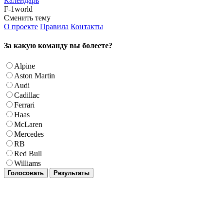
Календарь
F-1world
Сменить тему
О проекте
Правила
Контакты
За какую команду вы болеете?
Alpine
Aston Martin
Audi
Cadillac
Ferrari
Haas
McLaren
Mercedes
RB
Red Bull
Williams
Голосовать
Результаты