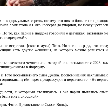
ом и в формульных сериях, потому что никто больше не проходи
 Льюиса Хэмилтона и Нико Росберга до упорной, но неосуществл
Но то, как парни в паддоке говорили о девушках, заставило мен
это невредимой».
а не встретила [своего мужа] Тото. Но я точно рада, что сле
нщин есть другие женщины, на которых можно равняться или
ью женского чемпионата, который она возглавляет с 2023 год
енщину-пилота в Формулу-1.
её и Тото восьмилетнего сына Джека. Воспоминания нахлынывают
 одиноким путём через предрассудки и неравенство. «Не веритс
а».
дности, с которыми столкнулась. Пока парни пытались отмахн
не была мне природной».
 дни. Фото: Предоставлено Сьюзи Вольф.