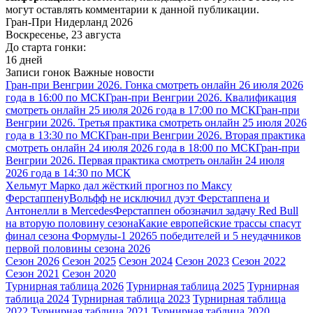
могут оставлять комментарии к данной публикации.
Гран-При Нидерланд 2026
Воскресенье, 23 августа
До старта гонки:
16 дней
Записи гонок
Важные новости
Гран-при Венгрии 2026. Гонка смотреть онлайн 26 июля 2026
года в 16:00 по МСК
Гран-при Венгрии 2026. Квалификация
смотреть онлайн 25 июля 2026 года в 17:00 по МСК
Гран-при
Венгрии 2026. Третья практика смотреть онлайн 25 июля 2026
года в 13:30 по МСК
Гран-при Венгрии 2026. Вторая практика
смотреть онлайн 24 июля 2026 года в 18:00 по МСК
Гран-при
Венгрии 2026. Первая практика смотреть онлайн 24 июля
2026 года в 14:30 по МСК
Хельмут Марко дал жёсткий прогноз по Максу
Ферстаппену
Вольфф не исключил дуэт Ферстаппена и
Антонелли в Mercedes
Ферстаппен обозначил задачу Red Bull
на вторую половину сезона
Какие европейские трассы спасут
финал сезона Формулы-1 2026
5 победителей и 5 неудачников
первой половины сезона 2026
Сезон 2026
Сезон 2025
Сезон 2024
Сезон 2023
Сезон 2022
Сезон 2021
Сезон 2020
Турнирная таблица 2026
Турнирная таблица 2025
Турнирная
таблица 2024
Турнирная таблица 2023
Турнирная таблица
2022
Турнирная таблица 2021
Турнирная таблица 2020