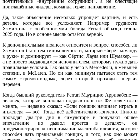
почтительные «внутренние сотрудники», а не блестящие
приглашённые лидеры, команда теряет направление.
Да, такое объяснение несколько упрощает картину, и есть
детали, которые всё усложняют. Например, трудности
Хэмилтона с особенностями болида Ferrari образца сезона
2025 года. Но в основе мысль остаётся верной.
К дополнительным нюансам относится и вопрос, способен ли
Хэмилтон быть тем типом личности, который «берёт команду
в руки» и доминирует — как Сёртис, Лауда или Шумахер, —
а не просто выдающимся исполнителем, которому нужно дать
правильные условия. Так было у него в Mercedes и, в меньшей
степени, в McLaren. Но он как минимум пытался стать тем
самым «громоотводом», через который проходит энергия
перемен.
Когда бывший руководитель Ferrari Маурицио Арривабене —
человек, который воплощал подрыв попыток Феттеля что-то
менять, — недавно сказал: «Если гонщик начинает играть в
инженера — всё. Тогда всё действительно кончено. Пилоты
проводят два-три дня в симуляторе и получают общее
впечатление, но дьявол кроется в деталях», он
продемонстрировал непонимание масштаба влияния, которое
способен дать правильный гонщик, и того, как оно может
зарядить всё вокруг. Эта энергия — если ей грамотно