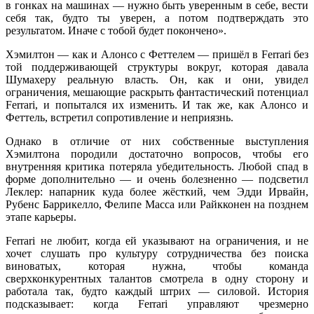
в гонках на машинах — нужно быть уверенным в себе, вести
себя так, будто ты уверен, а потом подтверждать это
результатом. Иначе с тобой будет покончено».
Хэмилтон — как и Алонсо с Феттелем — пришёл в Ferrari без
той поддерживающей структуры вокруг, которая давала
Шумахеру реальную власть. Он, как и они, увидел
ограничения, мешающие раскрыть фантастический потенциал
Ferrari, и попытался их изменить. И так же, как Алонсо и
Феттель, встретил сопротивление и неприязнь.
Однако в отличие от них собственные выступления
Хэмилтона породили достаточно вопросов, чтобы его
внутренняя критика потеряла убедительность. Любой спад в
форме дополнительно — и очень болезненно — подсветил
Леклер: напарник куда более жёсткий, чем Эдди Ирвайн,
Рубенс Баррикелло, Фелипе Масса или Райкконен на позднем
этапе карьеры.
Ferrari не любит, когда ей указывают на ограничения, и не
хочет слушать про культуру сотрудничества без поиска
виноватых, которая нужна, чтобы команда
сверхконкурентных талантов смотрела в одну сторону и
работала так, будто каждый штрих — силовой. История
подсказывает: когда Ferrari управляют чрезмерно