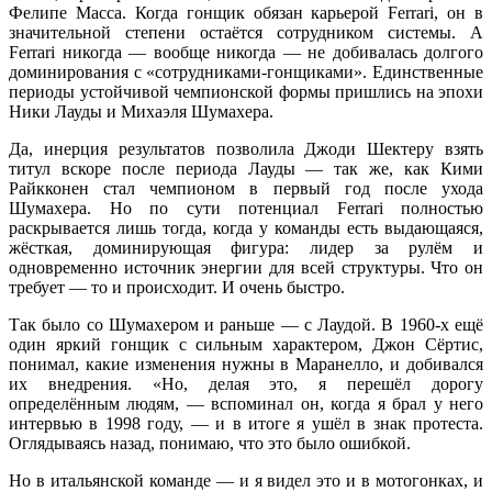
Фелипе Масса. Когда гонщик обязан карьерой Ferrari, он в
значительной степени остаётся сотрудником системы. А
Ferrari никогда — вообще никогда — не добивалась долгого
доминирования с «сотрудниками-гонщиками». Единственные
периоды устойчивой чемпионской формы пришлись на эпохи
Ники Лауды и Михаэля Шумахера.
Да, инерция результатов позволила Джоди Шектеру взять
титул вскоре после периода Лауды — так же, как Кими
Райкконен стал чемпионом в первый год после ухода
Шумахера. Но по сути потенциал Ferrari полностью
раскрывается лишь тогда, когда у команды есть выдающаяся,
жёсткая, доминирующая фигура: лидер за рулём и
одновременно источник энергии для всей структуры. Что он
требует — то и происходит. И очень быстро.
Так было со Шумахером и раньше — с Лаудой. В 1960-х ещё
один яркий гонщик с сильным характером, Джон Сёртис,
понимал, какие изменения нужны в Маранелло, и добивался
их внедрения. «Но, делая это, я перешёл дорогу
определённым людям, — вспоминал он, когда я брал у него
интервью в 1998 году, — и в итоге я ушёл в знак протеста.
Оглядываясь назад, понимаю, что это было ошибкой.
Но в итальянской команде — и я видел это и в мотогонках, и