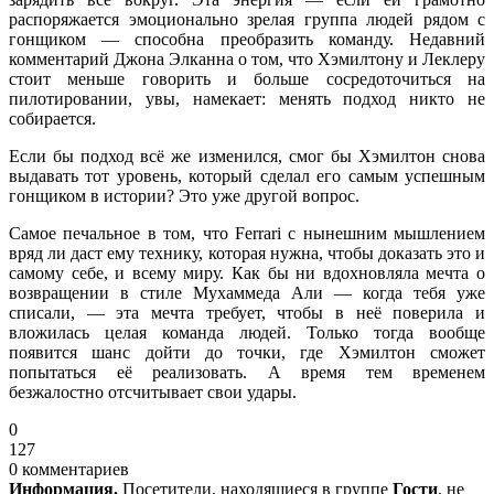
распоряжается эмоционально зрелая группа людей рядом с
гонщиком — способна преобразить команду. Недавний
комментарий Джона Элканна о том, что Хэмилтону и Леклеру
стоит меньше говорить и больше сосредоточиться на
пилотировании, увы, намекает: менять подход никто не
собирается.
Если бы подход всё же изменился, смог бы Хэмилтон снова
выдавать тот уровень, который сделал его самым успешным
гонщиком в истории? Это уже другой вопрос.
Самое печальное в том, что Ferrari с нынешним мышлением
вряд ли даст ему технику, которая нужна, чтобы доказать это и
самому себе, и всему миру. Как бы ни вдохновляла мечта о
возвращении в стиле Мухаммеда Али — когда тебя уже
списали, — эта мечта требует, чтобы в неё поверила и
вложилась целая команда людей. Только тогда вообще
появится шанс дойти до точки, где Хэмилтон сможет
попытаться её реализовать. А время тем временем
безжалостно отсчитывает свои удары.
0
127
0 комментариев
Информация.
Посетители, находящиеся в группе
Гости
, не