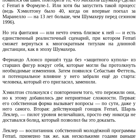
с Ferrari в Формуле-1. Или хотя бы запустить такой процесс
(ведь Хэмилтону было 40, когда он впервые поехал за
Маранелло — на 13 лет больше, чем Шумахеру перед сезоном
1996).
Но эта фантазия — или нечто очень близкое к ней — и есть
единственный реалистичный сценарий, при котором Ferrari
сможет вернуться к многократным титулам на длинной
дистанции, как в эпоху Шумахера.
Фернандо Алонсо пришёл туда без «защитного купола» из
старших фигур вокруг себя, которые могли бы протолкнуть
необходимые изменения. Затем появился Себастьян Феттель,
и потенциальное влияние у него забрали ещё до старта:
человека, который его пригласил, заменили.
Хэмилтон столкнулся с повторением того, что пережили они,
но к этому добавились две неприятные сложности. Первая:
его собственная форма вызывает вопросы — по сути, даже у
него самого. Вторая: действующий гонщик Ferrari, Шарль
Леклер, — пилот уровня величайших, просто ему никогда не
доставался болид, который позволил бы это доказать.
Леклер — воспитанник собственной молодёжной программы
Ferrari, примерно так же, как несколькими годами раньше