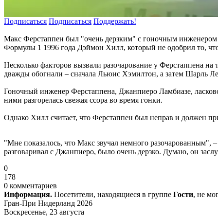
Подписаться
Подписаться
Поддержать!
Макс Ферстаппен был "очень дерзким" с гоночным инженером 
Формулы 1 1996 года Дэймон Хилл, который не одобрил то, чт
Несколько факторов вызвали разочарование у Ферстаппена на тр
дважды обогнали – сначала Льюис Хэмилтон, а затем Шарль Лек
Гоночный инженер Ферстаппена, Джанпиеро Ламбиазе, ласково н
ними разгорелась свежая ссора во время гонки.
Однако Хилл считает, что Ферстаппен был неправ и должен пр
"Мне показалось, что Макс звучал немного разочарованным", – 
разговаривал с Джанпиеро, было очень дерзко. Думаю, он засл
0
178
0 комментариев
Информация.
Посетители, находящиеся в группе
Гости
, не м
Гран-При Нидерланд 2026
Воскресенье, 23 августа