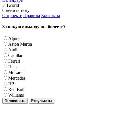
Календарь
F-1world
Сменить тему
О проекте
Правила
Контакты
За какую команду вы болеете?
Alpine
Aston Martin
Audi
Cadillac
Ferrari
Haas
McLaren
Mercedes
RB
Red Bull
Williams
Голосовать
Результаты