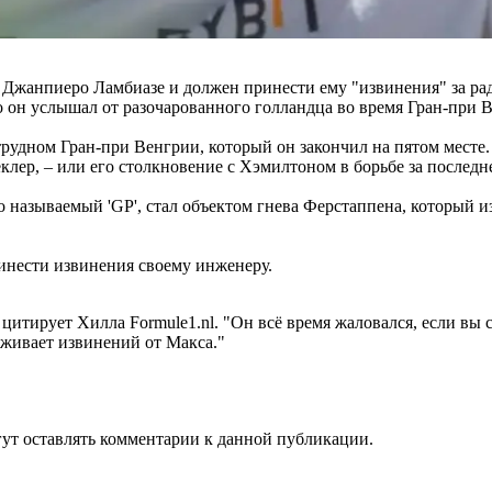
Джанпиеро Ламбиазе и должен принести ему "извинения" за ра
о он услышал от разочарованного голландца во время Гран-при 
удном Гран-при Венгрии, который он закончил на пятом месте. Бу
лер, – или его столкновение с Хэмилтоном в борьбе за последн
азываемый 'GP', стал объектом гнева Ферстаппена, который изл
инести извинения своему инженеру.
цитирует Хилла Formule1.nl. "Он всё время жаловался, если вы с
уживает извинений от Макса."
огут оставлять комментарии к данной публикации.