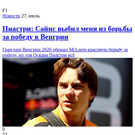
F1
Новости
27, июль
Пиастри: Сайнс выбил меня из борьбы
за победу в Венгрии
Гран-при Венгрии 2026 обещал McLaren красивую борьбу за
победу, но для Оскара Пиастри всё
0
73