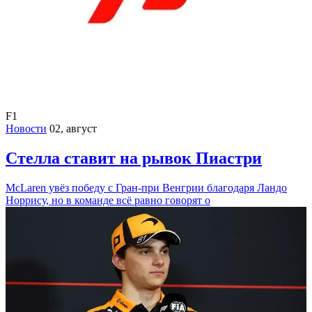
F1
Новости
02, август
Стелла ставит на рывок Пиастри
McLaren увёз победу с Гран-при Венгрии благодаря Ландо
Норрису, но в команде всё равно говорят о