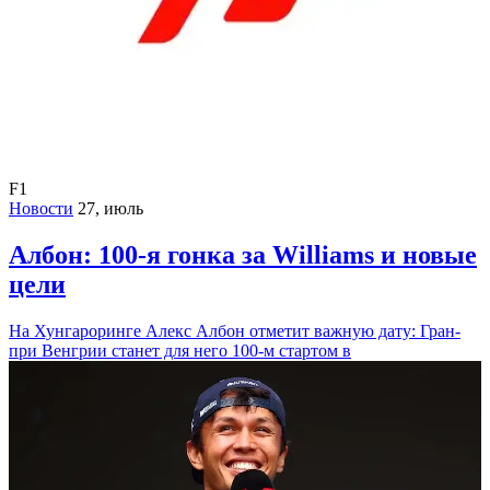
F1
Новости
27, июль
Албон: 100-я гонка за Williams и новые
цели
На Хунгароринге Алекс Албон отметит важную дату: Гран-
при Венгрии станет для него 100-м стартом в