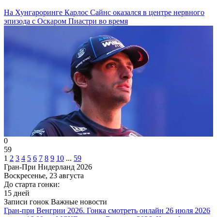
На Хунгароринге Карлос Сайнс оказался в центре нервного
эпизода с Оскаром Пиастри во время
0
59
1
2
3
4
5
6
7
8
9
10
...
59
Гран-При Нидерланд 2026
Воскресенье, 23 августа
До старта гонки:
15 дней
Записи гонок
Важные новости
Гран-при Венгрии 2026. Гонка смотреть онлайн 26 июля 2026