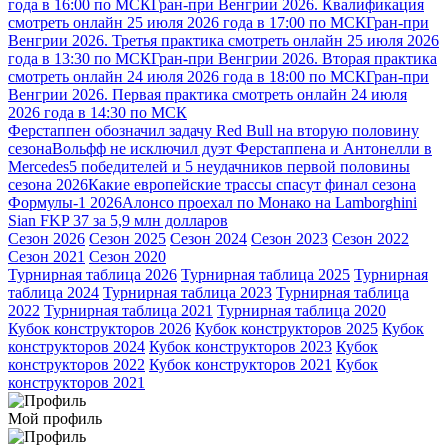
года в 16:00 по МСК
Гран-при Венгрии 2026. Квалификация
смотреть онлайн 25 июля 2026 года в 17:00 по МСК
Гран-при
Венгрии 2026. Третья практика смотреть онлайн 25 июля 2026
года в 13:30 по МСК
Гран-при Венгрии 2026. Вторая практика
смотреть онлайн 24 июля 2026 года в 18:00 по МСК
Гран-при
Венгрии 2026. Первая практика смотреть онлайн 24 июля
2026 года в 14:30 по МСК
Ферстаппен обозначил задачу Red Bull на вторую половину
сезона
Вольфф не исключил дуэт Ферстаппена и Антонелли в
Mercedes
5 победителей и 5 неудачников первой половины
сезона 2026
Какие европейские трассы спасут финал сезона
Формулы-1 2026
Алонсо проехал по Монако на Lamborghini
Sian FKP 37 за 5,9 млн долларов
Сезон 2026
Сезон 2025
Сезон 2024
Сезон 2023
Сезон 2022
Сезон 2021
Сезон 2020
Турнирная таблица 2026
Турнирная таблица 2025
Турнирная
таблица 2024
Турнирная таблица 2023
Турнирная таблица
2022
Турнирная таблица 2021
Турнирная таблица 2020
Кубок конструкторов 2026
Кубок конструкторов 2025
Кубок
конструкторов 2024
Кубок конструкторов 2023
Кубок
конструкторов 2022
Кубок конструкторов 2021
Кубок
конструкторов 2021
Мой профиль