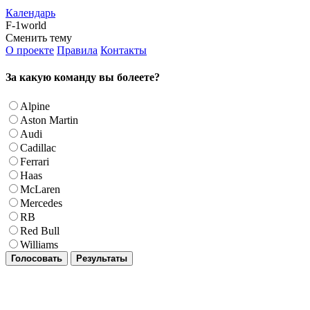
Календарь
F-1world
Сменить тему
О проекте
Правила
Контакты
За какую команду вы болеете?
Alpine
Aston Martin
Audi
Cadillac
Ferrari
Haas
McLaren
Mercedes
RB
Red Bull
Williams
Голосовать
Результаты