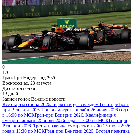
0
176
Гран-При Нидерланд 2026
Воскресенье, 23 августа
До старта гонки:
13 дней
Записи гонок
Важные новости
Все старты сезона-2026: первый круг в каждом Гран-при
Гран-
при Венгрии 2026. Гонка смотреть онлайн 26 июля 2026 года
в 16:00 по МСК
Гран-при Венгрии 2026. Квалификация
смотреть онлайн 25 июля 2026 года в 17:00 по МСК
Гран-при
Венгрии 2026. Третья практика смотреть онлайн 25 июля 2026
года в 13:30 по МСК
Гран-при Венгрии 2026. Вторая практика