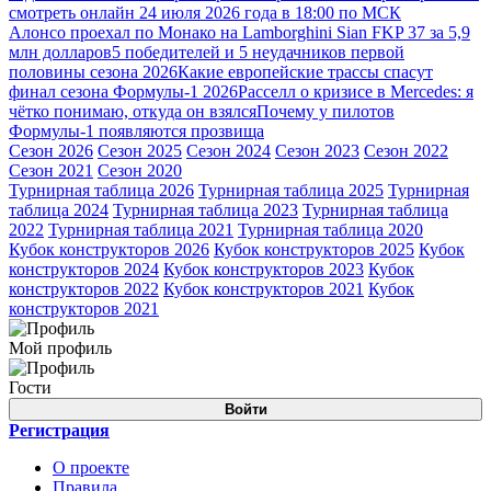
смотреть онлайн 24 июля 2026 года в 18:00 по МСК
Алонсо проехал по Монако на Lamborghini Sian FKP 37 за 5,9
млн долларов
5 победителей и 5 неудачников первой
половины сезона 2026
Какие европейские трассы спасут
финал сезона Формулы-1 2026
Расселл о кризисе в Mercedes: я
чётко понимаю, откуда он взялся
Почему у пилотов
Формулы-1 появляются прозвища
Сезон 2026
Сезон 2025
Сезон 2024
Сезон 2023
Сезон 2022
Сезон 2021
Сезон 2020
Турнирная таблица 2026
Турнирная таблица 2025
Турнирная
таблица 2024
Турнирная таблица 2023
Турнирная таблица
2022
Турнирная таблица 2021
Турнирная таблица 2020
Кубок конструкторов 2026
Кубок конструкторов 2025
Кубок
конструкторов 2024
Кубок конструкторов 2023
Кубок
конструкторов 2022
Кубок конструкторов 2021
Кубок
конструкторов 2021
Мой профиль
Гости
Войти
Регистрация
О проекте
Правила