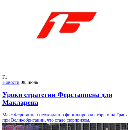
F1
Новости
08, июль
Уроки стратегии Ферстаппена для
Макларена
Макс Ферстаппен неожиданно финишировал вторым на Гран-
при Великобритании, что стало сюрпризом,