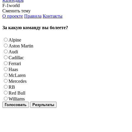
Календарь
F-1world
Сменить тему
О проекте
Правила
Контакты
За какую команду вы болеете?
Alpine
Aston Martin
Audi
Cadillac
Ferrari
Haas
McLaren
Mercedes
RB
Red Bull
Williams
Голосовать
Результаты