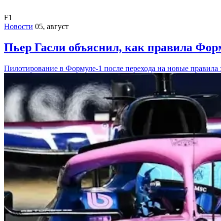
F1
Новости
05, август
Пьер Гасли объяснил, как правила Фор
Пилотирование в Формуле-1 после перехода на новые правила 