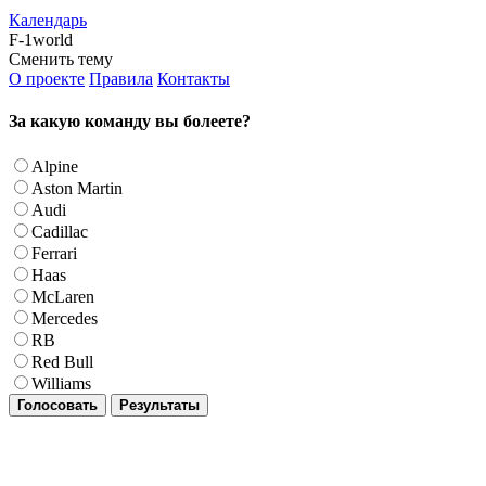
Календарь
F-1world
Сменить тему
О проекте
Правила
Контакты
За какую команду вы болеете?
Alpine
Aston Martin
Audi
Cadillac
Ferrari
Haas
McLaren
Mercedes
RB
Red Bull
Williams
Голосовать
Результаты