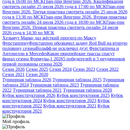
года в 16:00 по МСК
Гран-при Венгрии 2026. Квалификация
смотреть онлайн 25 июля 2026 года в 17:00 по МСК
Гран-при
Венгрии 2026. Третья практика смотреть онлайн 25 июля 2026
года в 13:30 по МСК
Гран-при Венгрии 2026. Вторая практика
смотреть онлайн 24 июля 2026 года в 18:00 по МСК
Гран-при
Венгрии 2026. Первая практика смотреть онлайн 24 июля
2026 года в 14:30 по МСК
Хельмут Марко дал жёсткий прогноз по Максу
Ферстаппену
Ферстаппен обозначил задачу Red Bull на вторую
половину сезона
Вольфф не исключил дуэт Ферстаппена и
Антонелли в Mercedes
Какие европейские трассы спасут
финал сезона Формулы-1 2026
5 победителей и 5 неудачников
первой половины сезона 2026
Сезон 2026
Сезон 2025
Сезон 2024
Сезон 2023
Сезон 2022
Сезон 2021
Сезон 2020
Турнирная таблица 2026
Турнирная таблица 2025
Турнирная
таблица 2024
Турнирная таблица 2023
Турнирная таблица
2022
Турнирная таблица 2021
Турнирная таблица 2020
Кубок конструкторов 2026
Кубок конструкторов 2025
Кубок
конструкторов 2024
Кубок конструкторов 2023
Кубок
конструкторов 2022
Кубок конструкторов 2021
Кубок
конструкторов 2021
Мой профиль