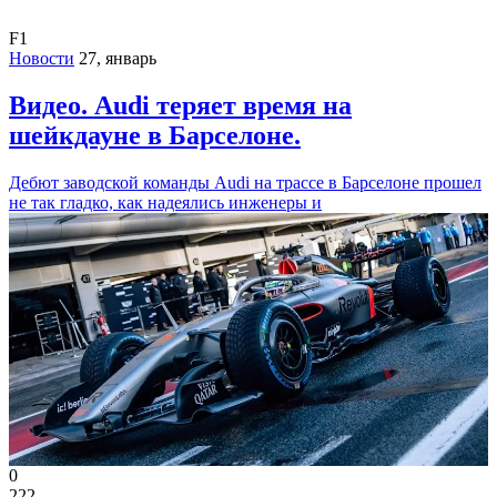
F1
Новости
27, январь
Видео. Audi теряет время на
шейкдауне в Барселоне.
Дебют заводской команды Audi на трассе в Барселоне прошел
не так гладко, как надеялись инженеры и
0
222