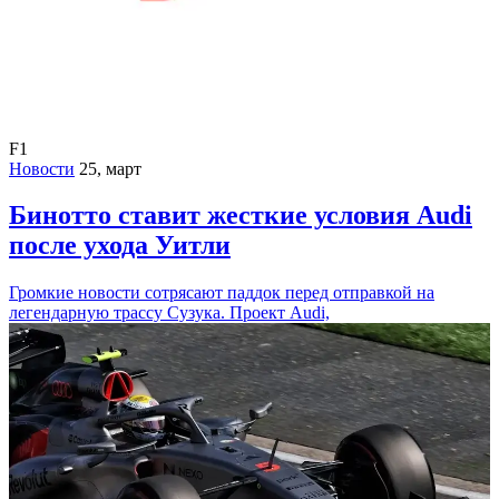
F1
Новости
25, март
Бинотто ставит жесткие условия Audi
после ухода Уитли
Громкие новости сотрясают паддок перед отправкой на
легендарную трассу Сузука. Проект Audi,