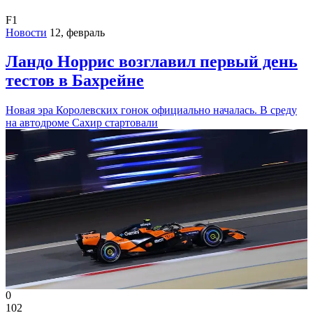
F1
Новости
12, февраль
Ландо Норрис возглавил первый день
тестов в Бахрейне
Новая эра Королевских гонок официально началась. В среду
на автодроме Сахир стартовали
0
102